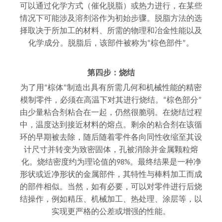
可以通过化学方式（催化脱脂）或热力进行，在某些
情况下可能涉及溶剂浴作为初始步骤。脱脂方法的选
择取决于所加工的材料、所需的物理和冶金性能以及
化学成分。脱脂后，该部件被称为“棕色部件”。
第四步：烧结
为了用“棕体”制造出具有所需几何和机械性能的精密
模制零件，必须在高温下对其进行烧结。“棕色部分”
由少量粘合剂粘合在一起，仍然很脆弱。在烧结过程
中，温度达到接近材料的熔点。剩余的粘合剂在该循
环的早期被去除，随后随着零件各向同性收缩至其设
计尺寸并转变为致密固体，孔被消除并金属颗粒熔
化。烧结密度约为理论值的98%。最终结果是一种净
形状或近净形状的金属部件，其特性与棒料加工而成
的部件相似。当然，如有必要，可以对零件进行后烧
结操作，例如精压、机械加工、热处理、涂层等，以
实现更严格的公差或增强的性能。