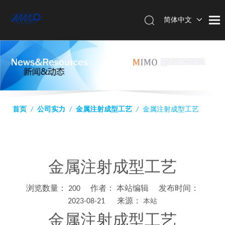
简体中文
English
首页
/
公司实力
/
金属注射成型工艺
/
金属注射成型工艺
金属注射成型工艺
浏览数量：
200
作者： 本站编辑 发布时间：
2023-08-21 来源：
本站
["wechat","weibo","qzone","douban","email"]
金属注射成型工艺