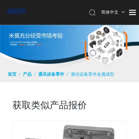
简体中文
English
首页
/
产品
/
通讯设备零件
/
通信设备零件金属成型
获取类似产品报价