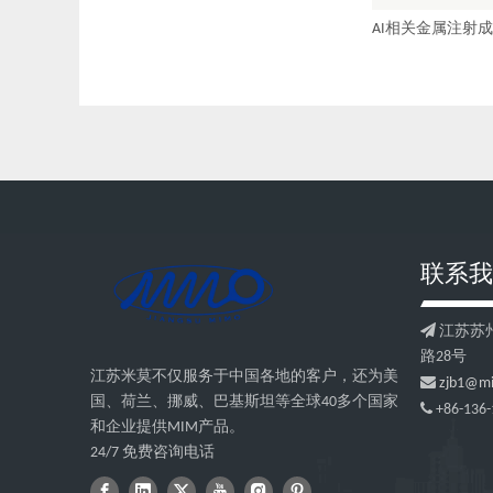
AI相关金属注射
联系我

江苏苏
路28号
江苏米莫不仅服务于中国各地的客户，还为美

zjb1@m
国、荷兰、挪威、巴基斯坦等全球40多个国家

+86-136-
和企业提供MIM产品。
24/7 免费咨询电话