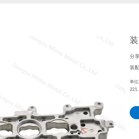
装
分
装
单位
221.