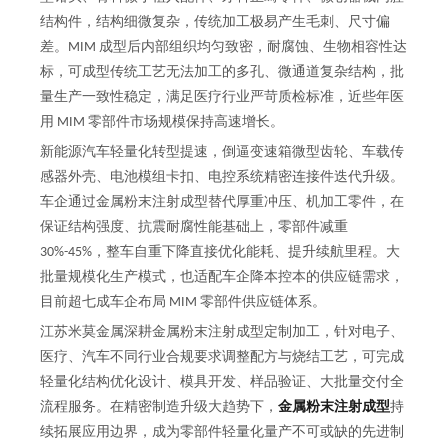
结构件，结构细微复杂，传统加工极易产生毛刺、尺寸偏
差。MIM 成型后内部组织均匀致密，耐腐蚀、生物相容性达
标，可成型传统工艺无法加工的多孔、微通道复杂结构，批
量生产一致性稳定，满足医疗行业严苛质检标准，近些年医
用 MIM 零部件市场规模保持高速增长。
新能源汽车轻量化转型提速，倒逼变速箱微型齿轮、车载传
感器外壳、电池模组卡扣、电控系统精密连接件迭代升级。
车企通过金属粉末注射成型替代厚重冲压、机加工零件，在
保证结构强度、抗震耐腐性能基础上，零部件减重
30%-45%，整车自重下降直接优化能耗、提升续航里程。大
批量规模化生产模式，也适配车企降本控本的供应链需求，
目前超七成车企布局 MIM 零部件供应链体系。
江苏米莫金属深耕金属粉末注射成型定制加工，针对电子、
医疗、汽车不同行业合规要求调整配方与烧结工艺，可完成
轻量化结构优化设计、模具开发、样品验证、大批量交付全
流程服务。在精密制造升级大趋势下，
金属粉末注射成型
持
续拓展应用边界，成为零部件轻量化量产不可或缺的先进制