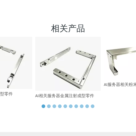
相关产品
AI服务器相关粉
成型零件
AI相关服务器金属注射成型零件