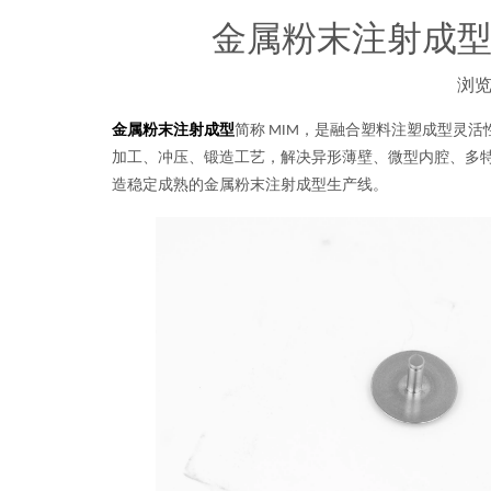
金属粉末注射成型
浏
["wechat","weibo","qzone","douban","email"]
金属粉末注射成型
简称 MIM，是融合塑料注塑成型灵
加工、冲压、锻造工艺，解决异形薄壁、微型内腔、多特
造稳定成熟的金属粉末注射成型生产线。