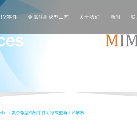
MIM零件
金属注射成型工艺
关于我们
新闻
联
IM）：复杂微型精密零件近净成型新工艺解析