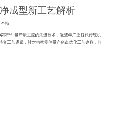
近净成型新工艺解析
：
本站
金属零部件量产最主流的先进技术，近些年广泛替代传统机
透整套工艺逻辑，针对精密零件量产痛点优化工艺参数，打