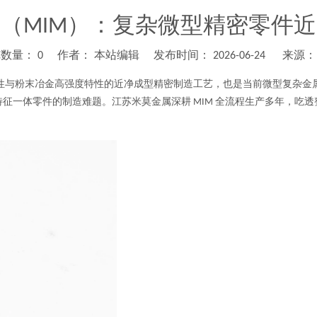
（MIM）：复杂微型精密零件
览数量：
0
作者： 本站编辑 发布时间： 2026-06-24 来源
活性与粉末冶金高强度特性的近净成型精密制造工艺，也是当前微型复杂
征一体零件的制造难题。江苏米莫金属深耕 MIM 全流程生产多年，吃