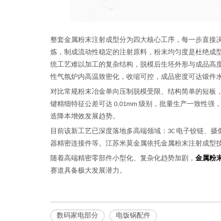
整套金属粉末注射成型分为四大核心工序，每一步直接决
炼，制成流动性稳定的注射原料，粉末均匀度是杜绝成
统工艺难以加工的复杂结构，脱模后生坯外形与成品高
性气氛炉内高温致密化，收缩可控，成品密度可达锻件
对比常规粉末冶金单向压制脱模受限、结构简单的短板，金
键精细特征公差可达 0.01mm 级别，批量生产一致性强，
造降本增效发展趋势。
目前该新工艺已深度落地多高端领域：3C 电子铰链、
器精密连接件等。江苏米莫金属依托金属粉末注射成型
随着高端精密零部件小型化、复杂化趋势加剧，
金属粉
赛道具备极大发展潜力。
数码家电部分
电饭锅配件