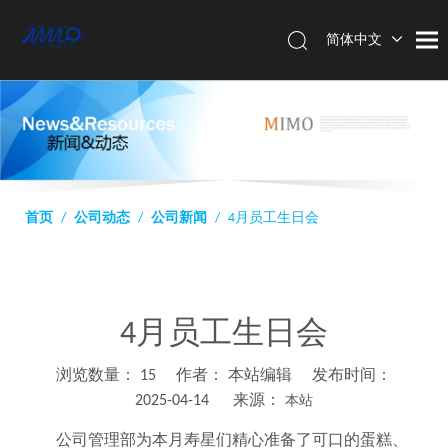
简体中文
English
首页
/
公司动态
/
公司新闻
/
4月员工生日会
4月员工生日会
浏览数量：
15
作者： 本站编辑 发布时间：
2025-04-14 来源：
本站
["wechat","weibo","qzone","douban","email"]
公司管理部为本月寿星们精心准备了可口的蛋糕、