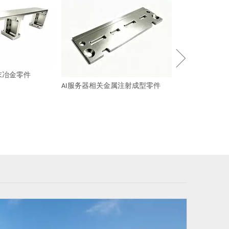
设备服务器粉末
末冶金零件
AI服务器相关金属注射成型零件