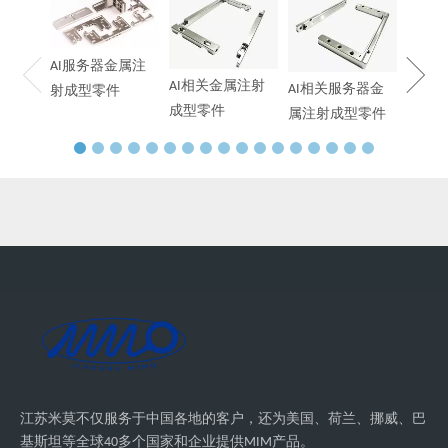
末冶
AI服务器金属注
AI相关金属注射
AI相关服务器金
射成型零件
成型零件
属注射成型零件
江苏米莫不仅服务于中国各地的客户，还为美国、荷兰、挪威、巴
基斯坦等全球40多个国家和企业提供MIM产品。