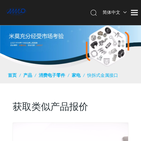
简体中文
English
首页
/
产品
/
消费电子零件
/
家电
/
快拆式金属接口
获取类似产品报价