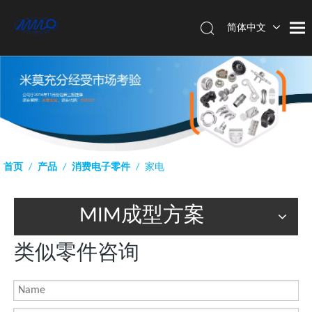
简体中文
English
首页
/
产品
/
消费电子零件
/
家电
MIM成型方案
类似零件咨询